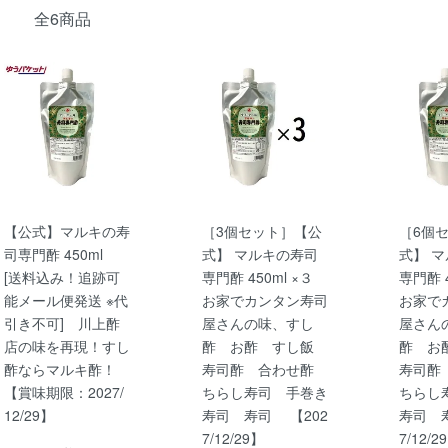
全6商品
【公式】マルキの寿
［3個セット］【公
［6個
司専門酢 450ml
式】 マルキの寿司
式】 
[送料込み！追跡可
専門酢 450ml ×３
専門酢 
能メール便発送 ※代
お家でカンタン寿司
お家で
引き不可] 川上酢
屋さんの味、すし
屋さん
店の味を再現！すし
酢 お酢 すし飯
酢 お
酢ならマルキ酢！
寿司酢 合わせ酢
寿司酢
【賞味期限：2027/
ちらし寿司 手巻き
ちらし
12/29】
寿司 寿司 【202
寿司 
7/12/29】
7/12/2