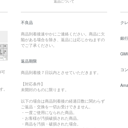
返品について
不良品
ク
商品到着後速やかにご連絡ください。商品に欠
銀行
陥がある場合を除き、返品には応じかねますの
でご了承ください。
GM
返品期限
コ
跡可
商品到着後７日以内とさせていただきます。
【対応条件】
Ama
す。
未開封のものに限ります。
以下の場合は商品到着後の経過日数に関わらず
ご返品・交換を一切お受けできません。
・一度ご使用になられた商品。
・お客様が汚損破損された商品。
・商品を汚損・破損された場合。