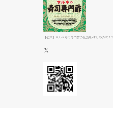
【公式】マルキ寿司専門酢の販売店-すしやの味！