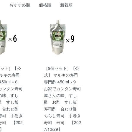
おすすめ順
価格順
新着順
セット］【公
［9個セット］【公
マルキの寿司
式】 マルキの寿司
450ml ×６
専門酢 450ml ×９
カンタン寿司
お家でカンタン寿司
の味、すし
屋さんの味、すし
酢 すし飯
酢 お酢 すし飯
 合わせ酢
寿司酢 合わせ酢
寿司 手巻き
ちらし寿司 手巻き
寿司 【202
寿司 寿司 【202
9】
7/12/29】