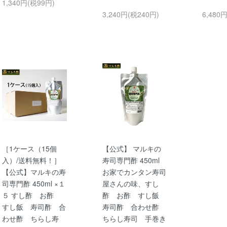
1,340円(税99円)
3,240円(税240円)
6,480
［1ケース（15個
【公式】 マルキの
入）/送料無料！］
寿司専門酢 450ml
【公式】マルキの寿
お家でカンタン寿司
司専門酢 450ml ×１
屋さんの味、すし
５ すし酢 お酢
酢 お酢 すし飯
すし飯 寿司酢 合
寿司酢 合わせ酢
わせ酢 ちらし寿
ちらし寿司 手巻き