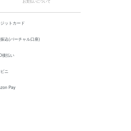
お支払いについて
レジットカード
振込(バーチャル口座)
O後払い
ンビニ
zon Pay