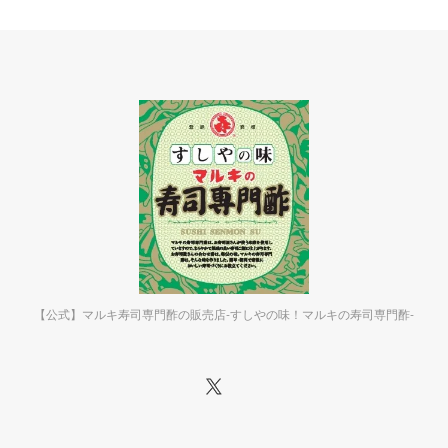
【公式】マルキ寿司専門酢の販売店-すしやの味！マルキの寿司専門酢-