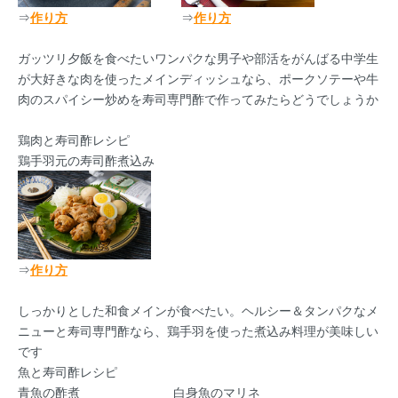
⇒
作り方
⇒
作り方
ガッツリ夕飯を食べたいワンパクな男子や部活をがんばる中学生
が大好きな肉を使ったメインディッシュなら、ポークソテーや牛
肉のスパイシー炒めを寿司専門酢で作ってみたらどうでしょうか
鶏肉と寿司酢レシピ
鶏手羽元の寿司酢煮込み
⇒
作り方
しっかりとした和食メインが食べたい。ヘルシー＆タンパクなメ
ニューと寿司専門酢なら、鶏手羽を使った煮込み料理が美味しい
です
魚と寿司酢レシピ
青魚の酢煮
白身魚のマリネ