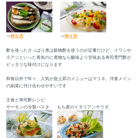
⇒
作り方
⇒
作り方
酢を使ったさっぱり煮は穀物酢を使うのが定番だけど、イワシや
小アジといった青魚のに煮物なら酸味より甘味ある寿司専門酢が
ピッタリな味付けになります
和食以外で年々、人気が急上昇のメニューはマリネ。洋食メイン
の副菜に付け合わせやすいです
主食と寿司酢レシピ
サーモンの冷製パスタ
もち麦のイタリアンサラダ