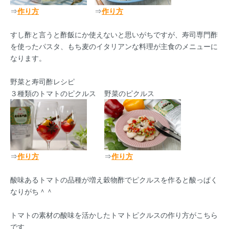
⇒
作り方
⇒
作り方
すし酢と言うと酢飯にか使えないと思いがちですが、寿司専門酢
を使ったパスタ、もち麦のイタリアンな料理が主食のメニューに
なります。
野菜と寿司酢レシピ
３種類のトマトのピクルス
野菜のピクルス
⇒
作り方
⇒
作り方
酸味あるトマトの品種が増え穀物酢でピクルスを作ると酸っぱく
なりがち＾＾
トマトの素材の酸味を活かしたトマトピクルスの作り方がこちら
です