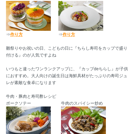
⇒
作り方
⇒
作り方
雛祭りやお祝いの日、こどもの日に『ちらし寿司をカップで盛り
付ける』のが人気ですよね
いつもと違ったワンランクアップに、『カップdeちらし』が子供
におすすめ。大人向けの誕生日は海鮮具材がたっぷりの寿司ジュ
レが素敵な食卓になります
牛肉・豚肉と寿司酢レシピ
ポークソテー
牛肉のスパイシー炒め