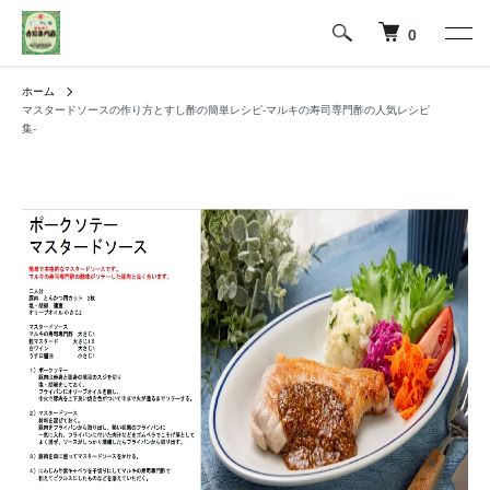
0
ホーム
マスタードソースの作り方とすし酢の簡単レシピ-マルキの寿司専門酢の人気レシピ
集-