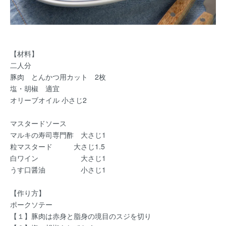
【材料】
二人分
豚肉 とんかつ用カット 2枚
塩・胡椒 適宜
オリーブオイル 小さじ2
マスタードソース
マルキの寿司専門酢 大さじ1
粒マスタード 大さじ1.5
白ワイン 大さじ1
うす口醤油 小さじ1
【作り方】
ポークソテー
【１】豚肉は赤身と脂身の境目のスジを切り