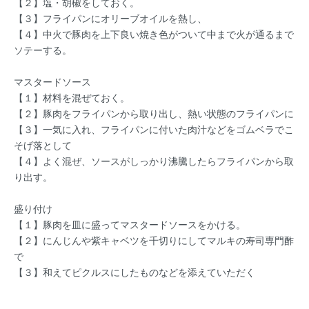
【２】塩・胡椒をしておく。
【３】フライパンにオリーブオイルを熱し、
【４】中火で豚肉を上下良い焼き色がついて中まで火が通るまで
ソテーする。
マスタードソース
【１】材料を混ぜておく。
【２】豚肉をフライパンから取り出し、熱い状態のフライパンに
【３】一気に入れ、フライパンに付いた肉汁などをゴムベラでこ
そげ落として
【４】よく混ぜ、ソースがしっかり沸騰したらフライパンから取
り出す。
盛り付け
【１】豚肉を皿に盛ってマスタードソースをかける。
【２】にんじんや紫キャベツを千切りにしてマルキの寿司専門酢
で
【３】和えてピクルスにしたものなどを添えていただく