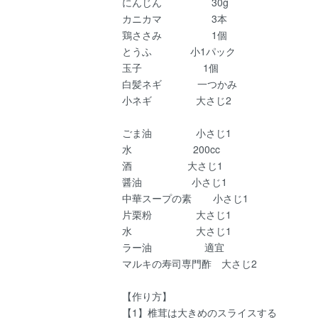
にんじん 30g
カニカマ 3本
鶏ささみ 1個
とうふ 小1パック
玉子 1個
白髪ネギ 一つかみ
小ネギ 大さじ2
ごま油 小さじ1
水 200cc
酒 大さじ1
醤油 小さじ1
中華スープの素 小さじ1
片栗粉 大さじ1
水 大さじ1
ラー油 適宜
マルキの寿司専門酢 大さじ2
【作り方】
【1】椎茸は大きめのスライスする