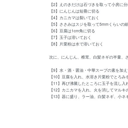
【2】えのきだけは石づきを取って小房に分
【3】にんじんは短冊に切る
【4】カニカマは裂いておく
【5】ささみはスジを取って5mmくらいの
【6】豆腐は1cm角に切る
【7】玉子は溶いておく
【8】片栗粉は水で溶いておく
次に、にんじん、椎茸、白髪ネギの半量、
【9】水・酒・醤油・中華スープの素を加え
【10】豆腐を入れ、水溶き片栗粉でとろみ
【11】再び沸騰したところに玉子を流し入
【12】カニカマを入れ、火を消してマルキ
【13】器に盛り、ラー油、白髪ネギ、小ネ