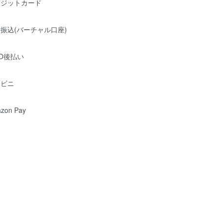
レジットカード
振込(バーチャル口座)
O後払い
ンビニ
zon Pay