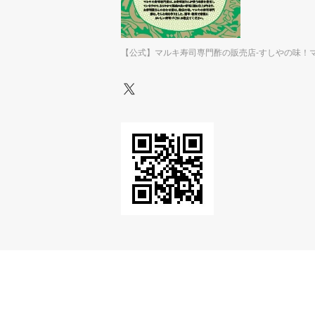
【公式】マルキ寿司専門酢の販売店-すしやの味！