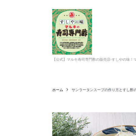
【公式】マルキ寿司専門酢の販売店-すしやの味！
ホーム
サンラータンスープの作り方とすし酢の