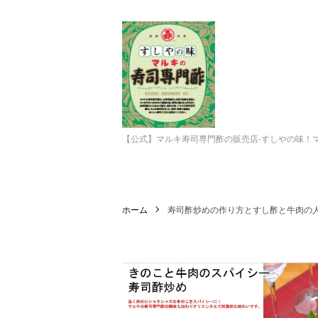
【公式】マルキ寿司専門酢の販売店-すしやの味！
ホーム
寿司酢炒めの作り方とすし酢と牛肉の人