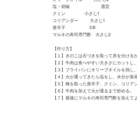
塩・胡椒 適宜
クミン 小さじ1
コリアンダー 大さじ1
唐辛子 3本
マルキの寿司専門酢 大さじ2
【作り方】
【１】きのこは石づきを取って房を分ける
【２】牛肉は食べやすい大きさにカットし
【３】フライパンにオリーブオイルを熱し
【４】火が通ってきたら塩をし、水分が蒸
【５】種を取った唐辛子、クミン、コリア
【６】牛肉を加えて火が通るまで炒める。
【７】最後にマルキの寿司専門酢を加えて