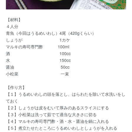
【材料】
４人分
青魚（今回はうるめいわし）4尾（420gくらい）
しょうが 1カケ
マルキの寿司専門酢 100ml
酒 100cc
水 150cc
醤油 50cc
小松菜 一束
【作り方】
【１】うるめいわしの頭を落とし、はらわたを除いて水洗いをし
ておく
【２】しょうがは皮をむいて厚みのあるスライスにする
【３】小松菜は洗って茹でて適当な大きさに切る
【４】マルキの寿司専門酢・酒・水・醤油を鍋に入れる
【５】煮立たせたところにうるめいわしとしょうがを入れる