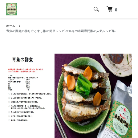
0
ホーム
青魚の酢煮の作り方とすし酢の簡単レシピ-マルキの寿司専門酢の人気レシピ集-