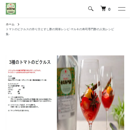
0
ホーム
トマトのピクルスの作り方とすし酢の簡単レシピ-マルキの寿司専門酢の人気レシピ
集-