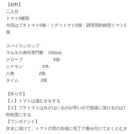
【材料】
二人分
トマト3種類
今回はプチトマト6個・ミディトマト2個・調理用釣鐘型トマト2
個
スパイスシロップ
マルキの寿司専門酢 100ccs
クローブ 5個
シナモン 2本
八角 2個
タイム 2枝
【作り方】
【１】トマトは湯むきをする
【２】プチトマトは火がはいるのが早いので熱湯に浸けるのは1
秒程度にする
【ワンポイント】
氷水に浸けて、トマトの実の先端に包丁で傷を付けておくとむき